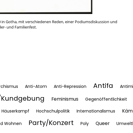
 in Gotha, mit verschiedenen Reden, einer Podiumsdiskussion und
der- und Familienfest.
Antifa
rchismus
Anti-Atom
Anti-Repression
Antimi
Kundgebung
Feminismus
Gegenöffentlichkeit
Kämp
Häuserkampf
Hochschulpolitik
Internationalismus
Party/Konzert
Queer
nd Wohnen
Poly
Umwelt