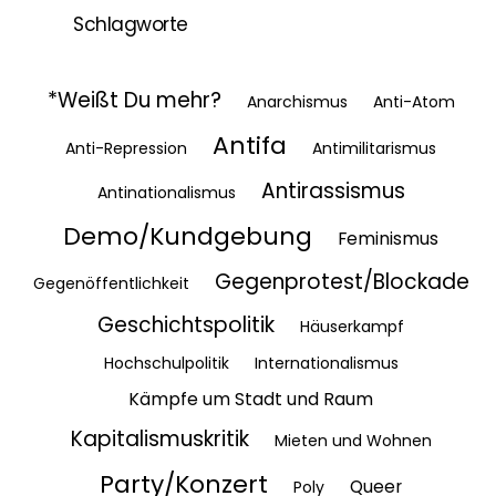
Schlagworte
*Weißt Du mehr?
Anarchismus
Anti-Atom
Antifa
Anti-Repression
Antimilitarismus
Antirassismus
Antinationalismus
Demo/Kundgebung
Feminismus
Gegenprotest/Blockade
Gegenöffentlichkeit
Geschichtspolitik
Häuserkampf
Hochschulpolitik
Internationalismus
Kämpfe um Stadt und Raum
Kapitalismuskritik
Mieten und Wohnen
Party/Konzert
Queer
Poly