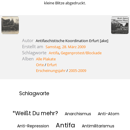
kleine Blitze abgedruckt.
Autor
Antifaschistische Koordination Erfurt [ake]
Erstellt am
Samstag, 28. März 2009
Schlagworte
Antifa
,
Gegenprotest/Blockade
Alben
Alle Plakate
Orte
/
Erfurt
Erscheinungsjahr
/
2005-2009
Schlagworte
*Weißt Du mehr?
Anarchismus
Anti-Atom
Antifa
Anti-Repression
Antimilitarismus