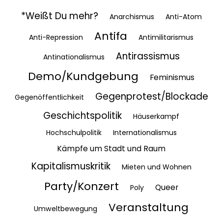
*Weißt Du mehr?
Anarchismus
Anti-Atom
Antifa
Anti-Repression
Antimilitarismus
Antirassismus
Antinationalismus
Demo/Kundgebung
Feminismus
Gegenprotest/Blockade
Gegenöffentlichkeit
Geschichtspolitik
Häuserkampf
Hochschulpolitik
Internationalismus
Kämpfe um Stadt und Raum
Kapitalismuskritik
Mieten und Wohnen
Party/Konzert
Queer
Poly
Veranstaltung
Umweltbewegung