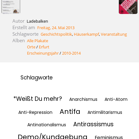
Autor
Ladebalken
Erstellt am
Freitag, 24. Mai 2013
Schlagworte
Geschichtspolitik
,
Häuserkampf
,
Veranstaltung
Alben
Alle Plakate
Orte
/
Erfurt
Erscheinungsjahr
/
2010-2014
Schlagworte
*Weißt Du mehr?
Anarchismus
Anti-Atom
Antifa
Anti-Repression
Antimilitarismus
Antirassismus
Antinationalismus
Demo/Kundgebung
Feminismus