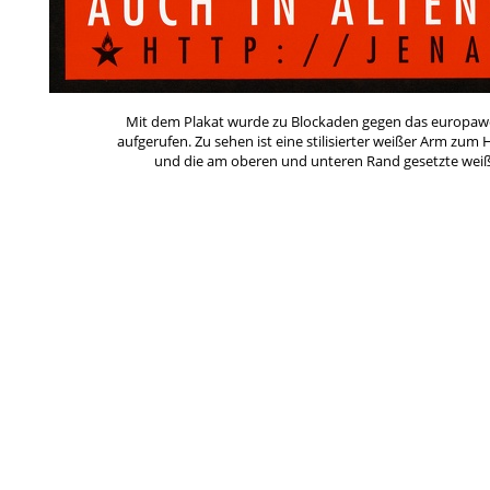
Mit dem Plakat wurde zu Blockaden gegen das europawei
aufgerufen. Zu sehen ist eine stilisierter weißer Arm zu
und die am oberen und unteren Rand gesetzte weiße 
Das "Fest der Völker -- Für ein Europa der Vaterländer" w
und 2009 in Pößneck stattfand. Es wurde von der NPD org
daran. Auf dem Festival spielten hauptsächlich Bands
den größten in Thüringen überhaupt. Die Bed
Schlagworte
*Weißt Du mehr?
Ana