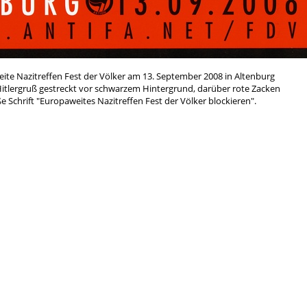
te Nazitreffen Fest der Völker am 13. September 2008 in Altenburg
m Hitlergruß gestreckt vor schwarzem Hintergrund, darüber rote Zacken
Schrift "Europaweites Nazitreffen Fest der Völker blockieren".
ar ein Rechtsrock-Festival, dass 2005-2007 in Jena, 2008 in Altenburg
anisiert und es beteiligten sich Naziorganisationen aus ganz Europa
 aus dem Blood&Honour-Spektrum. Die Gegenaktivitäten gehörten zu
eutung zeigt sich auch in den
vielen Plakaten zum Thema.
Antifa
rchismus
Anti-Atom
Anti-Repression
Antimi