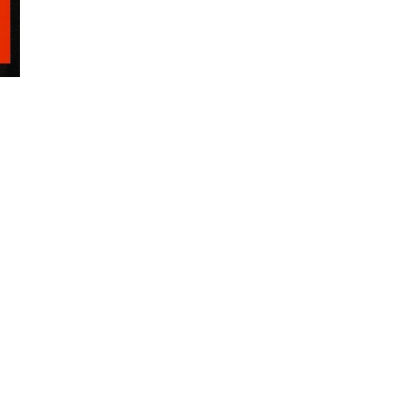
litarismus
Antinationalismus