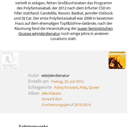
verteilt in eckigen, fetten Großbuchstaben das Programm
des Polyfantasiaball, der 2012 nach dem Erfurter CSD im
Filler stattfand: Candelilla, Resom, Badkat, Jennifer Ostbock
und DJ Cat. Der erste Polyfantasiaball war 2008 in besetzten
Haus auf dem ehemaligen Topf&Söhne-Gelände, nach der
Räumung fand die Veranstaltung der
queer-feministischen
Gruppe wi(e)derdienatur
noch einige Jahre in anderen
Locations statt.
Autor
wi(e)derdienatur
Erstellt am
Freitag, 20. Juli 2012
Schlagworte
Party/Konzert
,
Poly
,
Queer
Alben
Alle Plakate
Orte
/
Erfurt
Erscheinungsjahr
/
2010-2014