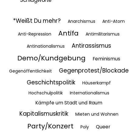
Schlagworte
*Weißt Du mehr?
Anarchismus
Anti-Atom
Antifa
Anti-Repression
Antimilitarismus
Antirassismus
Antinationalismus
Demo/Kundgebung
Feminismus
Gegenprotest/Blockade
Gegenöffentlichkeit
Geschichtspolitik
Häuserkampf
Hochschulpolitik
Internationalismus
Kämpfe um Stadt und Raum
Kapitalismuskritik
Mieten und Wohnen
Party/Konzert
Queer
Poly