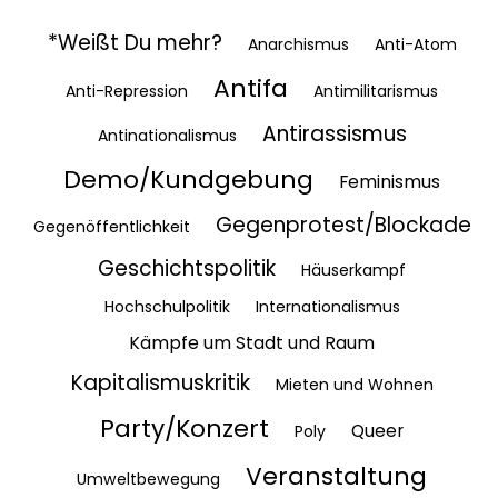
*Weißt Du mehr?
Anarchismus
Anti-Atom
Antifa
Anti-Repression
Antimilitarismus
Antirassismus
Antinationalismus
Demo/Kundgebung
Feminismus
Gegenprotest/Blockade
Gegenöffentlichkeit
Geschichtspolitik
Häuserkampf
Hochschulpolitik
Internationalismus
Kämpfe um Stadt und Raum
Kapitalismuskritik
Mieten und Wohnen
Party/Konzert
Queer
Poly
Veranstaltung
Umweltbewegung