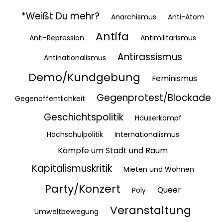
*Weißt Du mehr?
Anarchismus
Anti-Atom
Antifa
Anti-Repression
Antimilitarismus
Antirassismus
Antinationalismus
Demo/Kundgebung
Feminismus
Gegenprotest/Blockade
Gegenöffentlichkeit
Geschichtspolitik
Häuserkampf
Hochschulpolitik
Internationalismus
Kämpfe um Stadt und Raum
Kapitalismuskritik
Mieten und Wohnen
Party/Konzert
Queer
Poly
Veranstaltung
Umweltbewegung