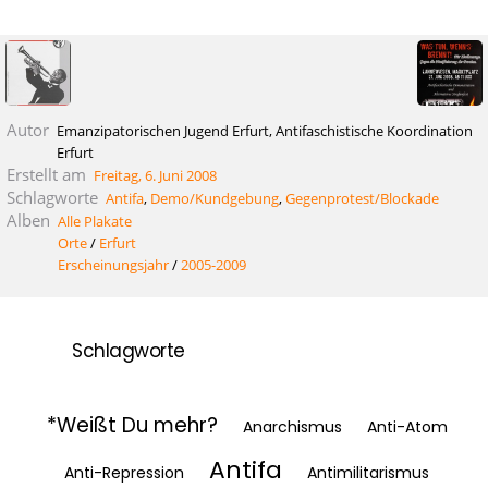
Autor
Emanzipatorischen Jugend Erfurt, Antifaschistische Koordination
Erfurt
Erstellt am
Freitag, 6. Juni 2008
Schlagworte
Antifa
,
Demo/Kundgebung
,
Gegenprotest/Blockade
Alben
Alle Plakate
Orte
/
Erfurt
Erscheinungsjahr
/
2005-2009
Schlagworte
*Weißt Du mehr?
Anarchismus
Anti-Atom
Antifa
Anti-Repression
Antimilitarismus