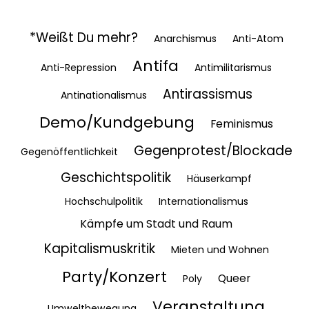
*Weißt Du mehr?
Anarchismus
Anti-Atom
Antifa
Anti-Repression
Antimilitarismus
Antirassismus
Antinationalismus
Demo/Kundgebung
Feminismus
Gegenprotest/Blockade
Gegenöffentlichkeit
Geschichtspolitik
Häuserkampf
Hochschulpolitik
Internationalismus
Kämpfe um Stadt und Raum
Kapitalismuskritik
Mieten und Wohnen
Party/Konzert
Queer
Poly
Veranstaltung
Umweltbewegung