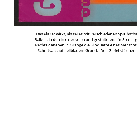
Das Plakat wirkt, als sei es mit verschiedenen Sprühschab
Balken, in den in einer sehr rund gestalteten, für Stencil 
Rechts daneben in Orange die Silhouette eines Menschs, d
Schriftsatz auf hellblauem Grund: "Den Gipfel stürmen.
unten kleiner ein Fließtext, der das Ziel der be
Gegenaktivitäten beim G8-Gipfel in Heiligendamm im Ju
den Gipfel schon 2006 von der linksradikalen Gruppe "Be
von einem br
Schlagworte
*Weißt Du mehr?
Ana