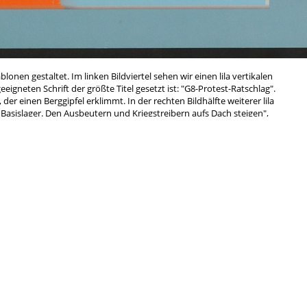
lonen gestaltet. Im linken Bildviertel sehen wir einen lila vertikalen
geeigneten Schrift der größte Titel gesetzt ist: "G8-Protest-Ratschlag".
er einen Berggipfel erklimmt. In der rechten Bildhälfte weiterer lila
 Basislager. Den Ausbeutern und Kriegstreibern aufs Dach steigen",
worbenen Veranstaltung (ein Tagestreffen zur Vorbereitung der
ni 2007) näher beschreibt. In Thüringen wurde die Vorbereitung auf
rgsteigerInnen" (später aufgegangen in "
Plan B
") initiiert und letztlich
eiten Bündnis getragen.
Antifa
rchismus
Anti-Atom
Anti-Repression
Antimi