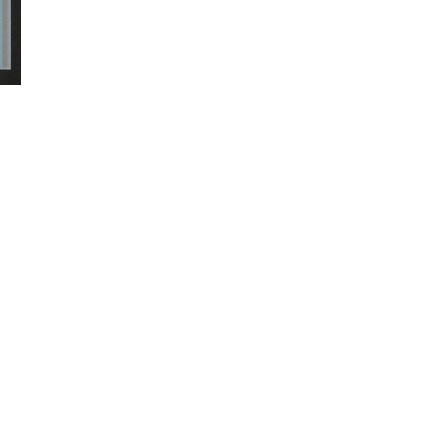
litarismus
Antinationalismus