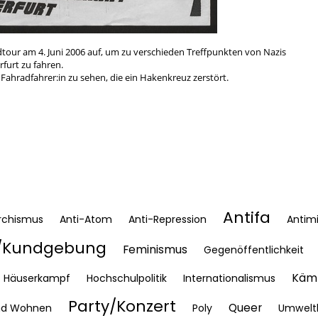
radtour am 4. Juni 2006 auf, um zu verschieden Treffpunkten von Nazis
Erfurt zu fahren.
e Fahradfahrer:in zu sehen, die ein Hakenkreuz zerstört.
Antifa
rchismus
Anti-Atom
Anti-Repression
Antimi
Kundgebung
Feminismus
Gegenöffentlichkeit
Kämp
Häuserkampf
Hochschulpolitik
Internationalismus
Party/Konzert
Queer
nd Wohnen
Poly
Umwelt