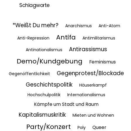
Schlagworte
*Weißt Du mehr?
Anarchismus
Anti-Atom
Antifa
Anti-Repression
Antimilitarismus
Antirassismus
Antinationalismus
Demo/Kundgebung
Feminismus
Gegenprotest/Blockade
Gegenöffentlichkeit
Geschichtspolitik
Häuserkampf
Hochschulpolitik
Internationalismus
Kämpfe um Stadt und Raum
Kapitalismuskritik
Mieten und Wohnen
Party/Konzert
Queer
Poly