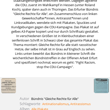
Staatsangehörigkeit erleichtert werden. Dagegen agitierte
die CDU, zuerst im Wahlkampf in Hessen (unter Roland
Koch), später dann auch in Thüringen. Das Erfurter Bündnis
"Gleiche Rechte für Alle", ein Zusammenschluss von linken
Gewerkschafter*innen, Antirassist*innen und
Linksradikalen, wendete sich mit Plakaten, Spuckies und
Kundgebungen gegen die CDU-Kampagne. Das Plakat ist auf
gelbes A3-Papier kopiert und nur durch Schriftsatz gestaltet.
In verschiedenen Größen ist in Kleinbuchstaben einer
serifenlosen Schrift in Schwarz über das gesamte Plakat das
Thema montiert: Gleiche Rechte für alle statt rasssitischer
Hetze, der selbe Inhalt ist in Grau auf Englisch zu sehen.
Links unten bewirbt das Bündnis in kleinerer Schrift die
wöchentlichen Bündnistreffen in der Offenen Arbeit Erfurt
und spezifiziert nochmal, worum es geht: "Fight Racism,
stop the CDU-Campaign".
Autor
Bündnis "Gleiche Rechte für Alle"
Schlagworte
Antinationalismus
,
Antirassismus
Alben
Alle Plakate