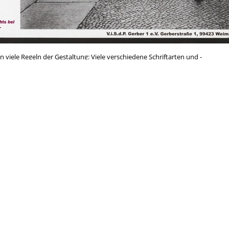
n viele Regeln der Gestaltung: Viele verschiedene Schriftarten und -
in die Bilder läuft, ein starker Kontrast zwischen Schwarz-Weiß-Fotos
esamteindruck ist irritierend, was womöglich dazu führt, dass das
. Es lädt zu den Gegenaktivitäten zu einem Naziaufmarsch in Weimar ein
eschichtspolitische Veranstaltung im Vorfeld.
Antifa
rchismus
Anti-Atom
Anti-Repression
Antimi
Kundgebung
Feminismus
Gegenöffentlichkeit