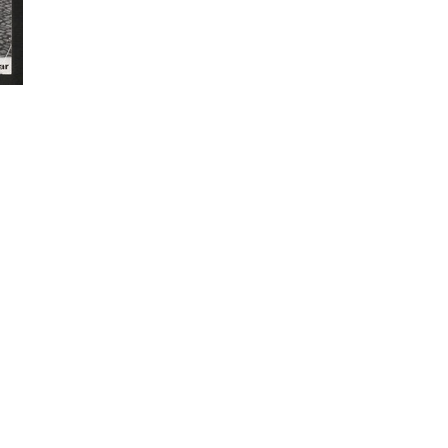
litarismus
Antinationalismus
Gegenprotest/Blockade