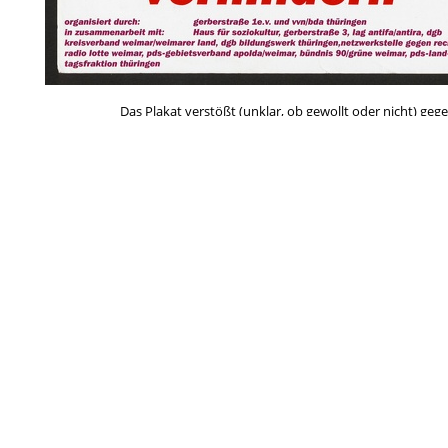
Das Plakat verstößt (unklar, ob gewollt oder nicht) gege
größen, unruhiger Textsatz in Kleinbuchstaben, der z.T. 
aus dem NS und den quietschbunten Textelemente. Der G
Plakat mehr auffällt, als ein konventioneller gestaltetes
und bewirbt darüber hinaus drei g
Schlagworte
*Weißt Du mehr?
Ana
Demo/
Antirassismus