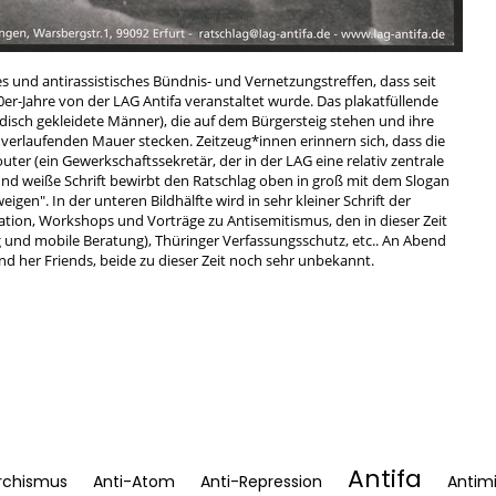
es und antirassistisches Bündnis- und Vernetzungstreffen, dass seit
00er-Jahre von der LAG Antifa veranstaltet wurde. Das plakatfüllende
disch gekleidete Männer), die auf dem Bürgersteig stehen und ihre
 verlaufenden Mauer stecken. Zeitzeug*innen erinnern sich, dass die
uter (ein Gewerkschaftssekretär, der in der LAG eine relativ zentrale
nd weiße Schrift bewirbt den Ratschlag oben in groß mit dem Slogan
en". In der unteren Bildhälfte wird in sehr kleiner Schrift der
ion, Workshops und Vorträge zu Antisemitismus, den in dieser Zeit
nd mobile Beratung), Thüringer Verfassungsschutz, etc.. An Abend
d her Friends, beide zu dieser Zeit noch sehr unbekannt.
Antifa
rchismus
Anti-Atom
Anti-Repression
Antimi