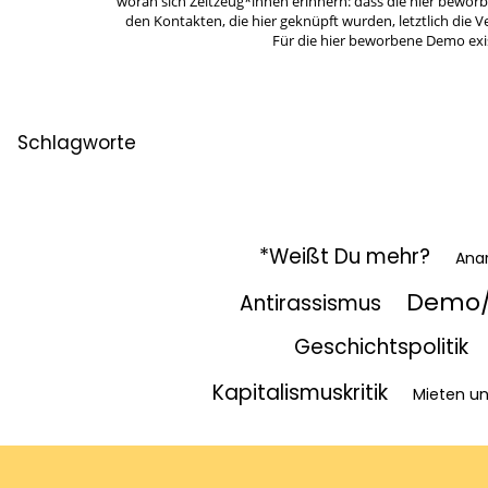
woran sich Zeitzeug*innen erinnern: dass die hier bewor
den Kontakten, die hier geknüpft wurden, letztlich die
Für die hier beworbene Demo exis
Schlagworte
*Weißt Du mehr?
Ana
Demo/
Antirassismus
Geschichtspolitik
Kapitalismuskritik
Mieten u