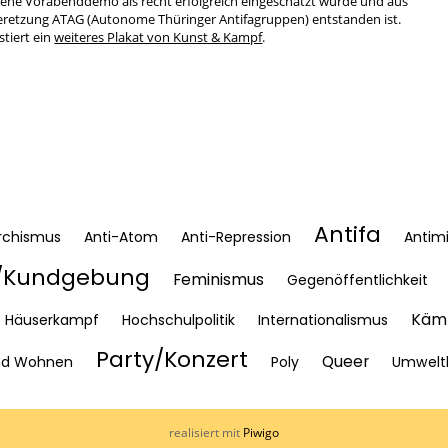
bene Vorabenddemo als recht erfolgreich eingeschätzt wurde und aus
 Veretzung ATAG (Autonome Thüringer Antifagruppen) entstanden ist.
tiert ein
weiteres Plakat von Kunst & Kampf
.
Antifa
rchismus
Anti-Atom
Anti-Repression
Antimi
Kundgebung
Feminismus
Gegenöffentlichkeit
Kämp
Häuserkampf
Hochschulpolitik
Internationalismus
Party/Konzert
Queer
nd Wohnen
Poly
Umwelt
realisiert mit
Piwigo