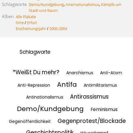
Schlagworte
Demo/Kundgebung
,
Internationalismus
,
Kämpfe um
Stadt und Raum
Alben
Alle Plakate
Orte
/
Erfurt
Erscheinungsjahr
/
2000-2004
Schlagworte
*Weißt Du mehr?
Anarchismus
Anti-Atom
Antifa
Anti-Repression
Antimilitarismus
Antirassismus
Antinationalismus
Demo/Kundgebung
Feminismus
Gegenprotest/Blockade
Gegenöffentlichkeit
Geschichtspolitik