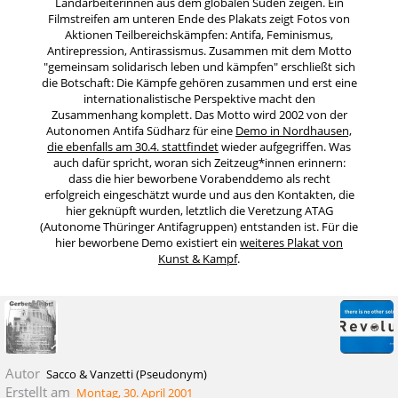
Landarbeiterinnen aus dem globalen Süden zeigen. Ein
Filmstreifen am unteren Ende des Plakats zeigt Fotos von
Aktionen Teilbereichskämpfen: Antifa, Feminismus,
Antirepression, Antirassismus. Zusammen mit dem Motto
"gemeinsam solidarisch leben und kämpfen" erschließt sich
die Botschaft: Die Kämpfe gehören zusammen und erst eine
internationalistische Perspektive macht den
Zusammenhang komplett. Das Motto wird 2002 von der
Autonomen Antifa Südharz für eine
Demo in Nordhausen,
die ebenfalls am 30.4. stattfindet
wieder aufgegriffen. Was
auch dafür spricht, woran sich Zeitzeug*innen erinnern:
dass die hier beworbene Vorabenddemo als recht
erfolgreich eingeschätzt wurde und aus den Kontakten, die
hier geknüpft wurden, letztlich die Veretzung ATAG
(Autonome Thüringer Antifagruppen) entstanden ist. Für die
hier beworbene Demo existiert ein
weiteres Plakat von
Kunst & Kampf
.
Autor
Sacco & Vanzetti (Pseudonym)
Erstellt am
Montag, 30. April 2001