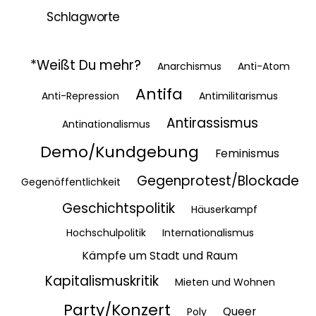
Schlagworte
*Weißt Du mehr?
Anarchismus
Anti-Atom
Antifa
Anti-Repression
Antimilitarismus
Antirassismus
Antinationalismus
Demo/Kundgebung
Feminismus
Gegenprotest/Blockade
Gegenöffentlichkeit
Geschichtspolitik
Häuserkampf
Hochschulpolitik
Internationalismus
Kämpfe um Stadt und Raum
Kapitalismuskritik
Mieten und Wohnen
Party/Konzert
Queer
Poly