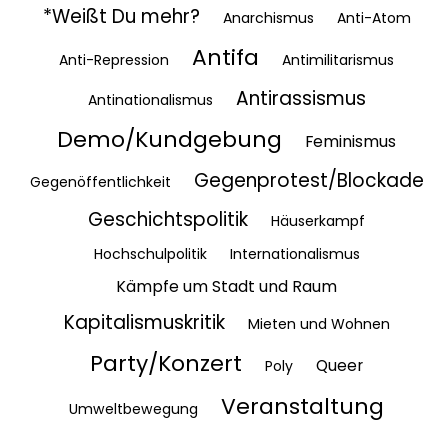
*Weißt Du mehr?
Anarchismus
Anti-Atom
Antifa
Anti-Repression
Antimilitarismus
Antirassismus
Antinationalismus
Demo/Kundgebung
Feminismus
Gegenprotest/Blockade
Gegenöffentlichkeit
Geschichtspolitik
Häuserkampf
Hochschulpolitik
Internationalismus
Kämpfe um Stadt und Raum
Kapitalismuskritik
Mieten und Wohnen
Party/Konzert
Queer
Poly
Veranstaltung
Umweltbewegung